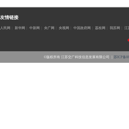
友情链接
人民网
｜
新华网
｜
中新网
｜
央广网
｜
央视网
｜
中国政府网
｜
荔枝网
｜
我苏网
｜
江
©版权所有 江苏交广科技信息发展有限公司 ｜
苏ICP备08