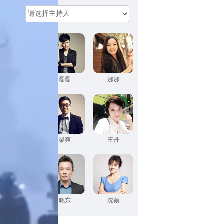
主持人：
汪玲
磊磊
娜娜
程鸣
梁爽
王丹
邓煌
晓东
沈颖