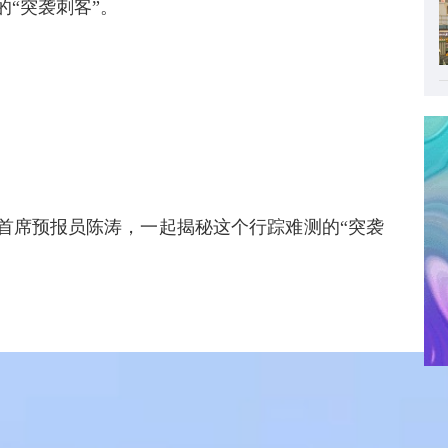
的“突袭刺客”。
首席预报员陈涛，一起揭秘这个行踪难测的“突袭
市