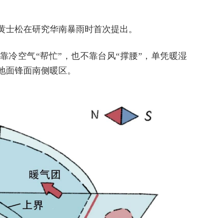
黄士松在研究华南暴雨时首次提出。
靠冷空气“帮忙”，也不靠台风“撑腰”，
单凭暖湿
地面锋面南侧暖区。