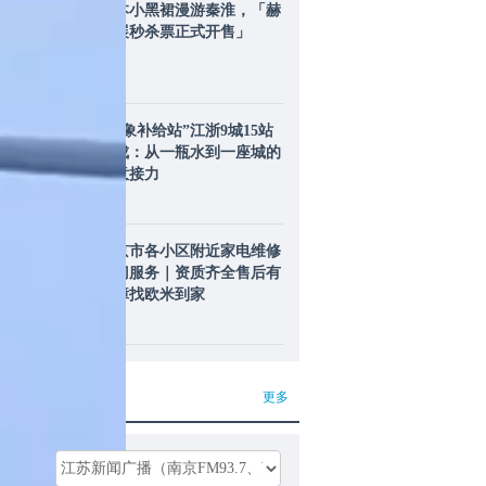
赫本小黑裙漫游秦淮，「赫
本展秒杀票正式开售」
“万象补给站”江浙9城15站
落成：从一瓶水到一座城的
善意接力
南京市各小区附近家电维修
上门服务｜资质齐全售后有
保障找欧米到家
J大咖
更多
频率：