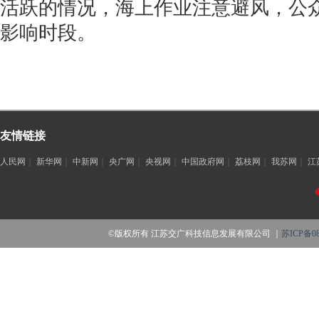
活跃的情况，海上作业注意避风，公
影响时段。
友情链接
人民网
｜
新华网
｜
中新网
｜
央广网
｜
央视网
｜
中国政府网
｜
荔枝网
｜
我苏网
｜
江
©版权所有 江苏交广科技信息发展有限公司 ｜
苏ICP备08