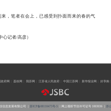
到来，笔者在会上，已感受到扑面而来的春的气
中心记者/高彦）
国政府网
｜
荔枝网
｜
我苏网
｜
江苏省人民政府
｜
中国江苏网
｜
新华报业网
｜
好享购
技信息发展有限公司 ｜
苏ICP备08110475号-5
｜网上视听节目许可证号 1003036 ｜
苏公