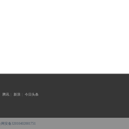
｜
腾讯
｜
新浪
｜
今日头条
网安备32010402001751