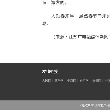
造、激发的。
人勤春来早。虽然春节尚未
息。
（来源：江苏广电融媒体新闻
友情链接
人民网
｜
新华网
｜
中新网
｜
央广网
｜
央视网
｜
中
©版权所有 江苏交广科