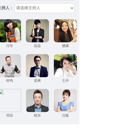
主持人：
汪玲
磊磊
娜娜
程鸣
梁爽
王丹
邓煌
晓东
沈颖