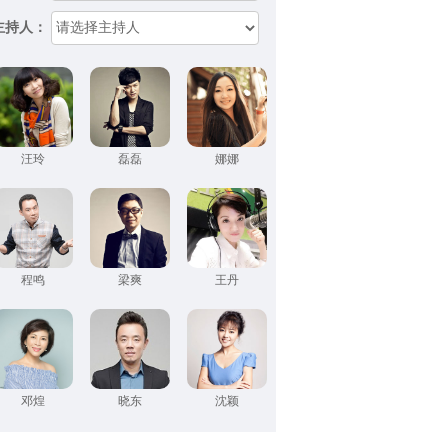
主持人：
汪玲
磊磊
娜娜
程鸣
梁爽
王丹
邓煌
晓东
沈颖