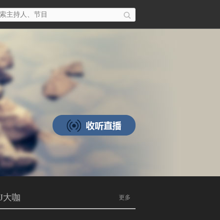
J大咖
更多