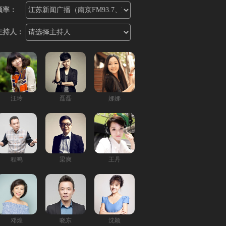
频率：
主持人：
汪玲
磊磊
娜娜
程鸣
梁爽
王丹
邓煌
晓东
沈颖