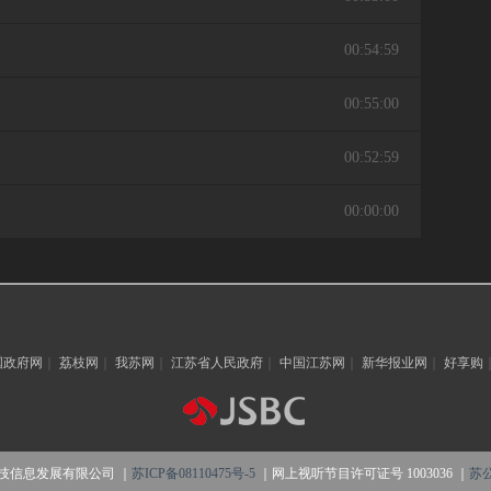
00:54:59
00:55:00
00:52:59
00:00:00
国政府网
｜
荔枝网
｜
我苏网
｜
江苏省人民政府
｜
中国江苏网
｜
新华报业网
｜
好享购
技信息发展有限公司 ｜
苏ICP备08110475号-5
｜网上视听节目许可证号 1003036 ｜
苏公