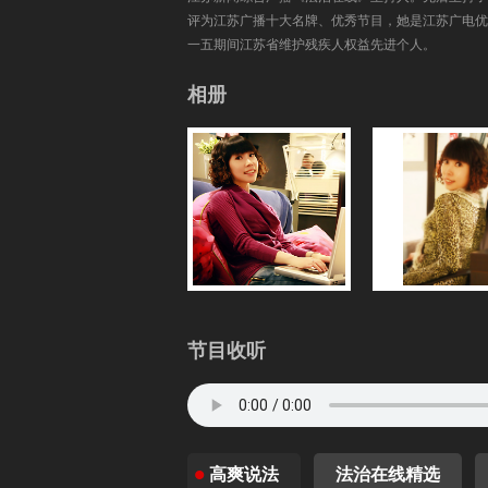
评为江苏广播十大名牌、优秀节目，她是江苏广电优秀
一五期间江苏省维护残疾人权益先进个人。
相册
节目收听
高爽说法
法治在线精选