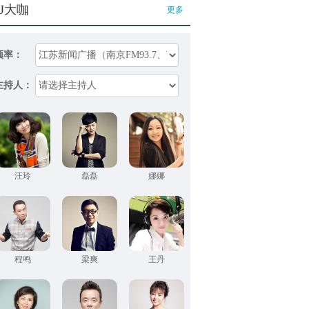
J大咖
更多
频率：
主持人：
汪玲
磊磊
娜娜
程鸣
梁爽
王丹