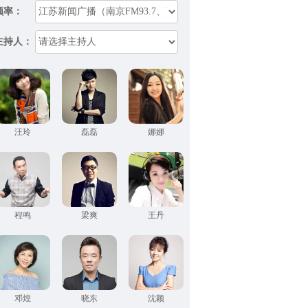
频率：
主持人：
汪玲
磊磊
娜娜
程鸣
梁爽
王丹
邓煌
晓东
沈颖