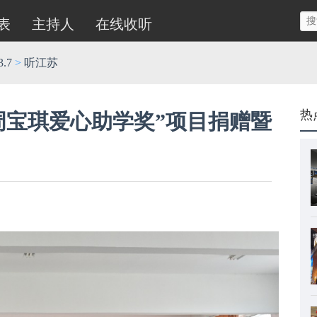
表
主持人
在线收听
.7
>
听江苏
热
周宝琪爱心助学奖”项目捐赠暨