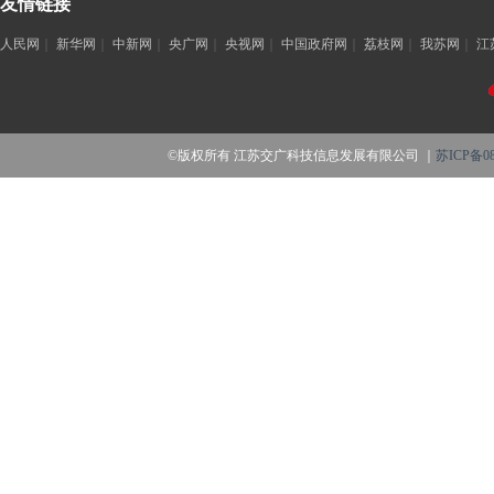
友情链接
人民网
｜
新华网
｜
中新网
｜
央广网
｜
央视网
｜
中国政府网
｜
荔枝网
｜
我苏网
｜
江
©版权所有 江苏交广科技信息发展有限公司 ｜
苏ICP备08